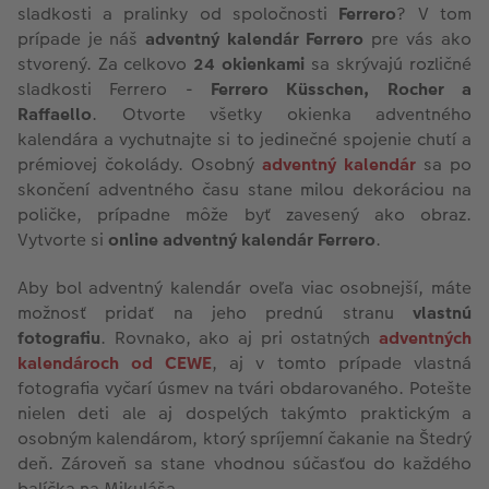
sladkosti a pralinky od spoločnosti
Ferrero
? V tom
prípade je náš
adventný kalendár Ferrero
pre vás ako
stvorený. Za celkovo
24 okienkami
sa skrývajú rozličné
sladkosti Ferrero -
Ferrero Küsschen, Rocher a
Raffaello
. Otvorte všetky okienka adventného
kalendára a vychutnajte si to jedinečné spojenie chutí a
prémiovej čokolády. Osobný
adventný kalendár
sa po
skončení adventného času stane milou dekoráciou na
poličke, prípadne môže byť zavesený ako obraz.
Vytvorte si
online adventný kalendár Ferrero
.
Aby bol adventný kalendár oveľa viac osobnejší, máte
možnosť pridať na jeho prednú stranu
vlastnú
fotografiu
. Rovnako, ako aj pri ostatných
adventných
kalendároch od CEWE
, aj v tomto prípade vlastná
fotografia vyčarí úsmev na tvári obdarovaného. Potešte
nielen deti ale aj dospelých takýmto praktickým a
osobným kalendárom, ktorý spríjemní čakanie na Štedrý
deň. Zároveň sa stane vhodnou súčasťou do každého
balíčka na Mikuláša.