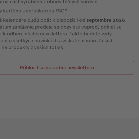
orná časť vyrobená z obnoviteľných surovín
z kartónu s certifikáciou FSC®
 kalendáre budú opäť k dispozícii od
septembra 2026
.
átum zahájenia predaja sa dozviete vopred, pokiaľ sa
te k odberu nášho newslettera. Takto budete vždy
aní o všetkých novinkách a získate mnoho ďalších
na produkty z vašich fotiek.
Prihlásiť sa na odber newslettera