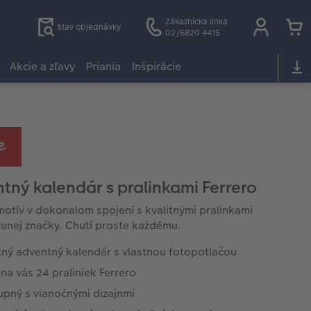
Zákaznícka linka
Stav objednávky
02/6820 4415
Akcie a zľavy
Priania
Inšpirácie
tný kalendár s pralinkami Ferrero
motív v dokonalom spojení s kvalitnými pralinkami
nej značky. Chutí proste každému.
tný adventný kalendár s vlastnou fotopotlačou
na vás 24 praliniek Ferrero
upný s vianočnými dizajnmi