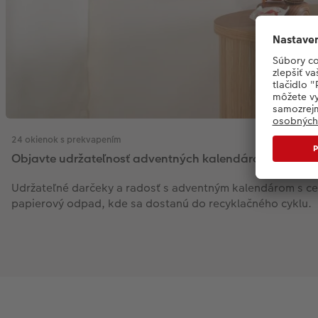
24 okienok s prekvapením
Objavte udržateľnosť adventných kalendárov od CEW
Udržateľné darčeky a radosť s adventným kalendárom s cert
papierový odpad, kde sa dostanú do recyklačného cyklu.