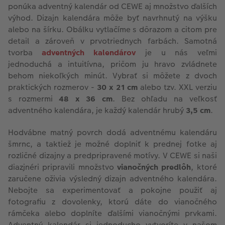
ponúka adventný kalendár od CEWE aj množstvo ďalších
výhod. Dizajn kalendára môže byť navrhnutý na výšku
alebo na šírku. Obálku vytlačíme s dôrazom a citom pre
detail a zároveň v prvotriednych farbách. Samotná
tvorba
adventných kalendárov
je u nás veľmi
jednoduchá a intuitívna, pričom ju hravo zvládnete
behom niekoľkých minút. Vybrať si môžete z dvoch
praktických rozmerov -
30 x 21 cm
alebo tzv. XXL verziu
s rozmermi
48 x 36 cm
. Bez ohľadu na veľkosť
adventného kalendára, je každý kalendár hrubý
3,5 cm
.
Hodvábne matný povrch dodá adventnému kalendáru
šmrnc, a taktiež je možné doplniť k prednej fotke aj
rozličné dizajny a predpripravené motívy. V CEWE si naši
diazjnéri pripravili množstvo
vianočných predlôh
, ktoré
zaručene oživia výsledný dizajn adventného kalendára.
Nebojte sa experimentovať a pokojne použiť aj
fotografiu z dovolenky, ktorú dáte do vianočného
rámčeka alebo doplníte ďalšími vianočnými prvkami.
Adventný kalendár si jednoducho vytvoríte v našom