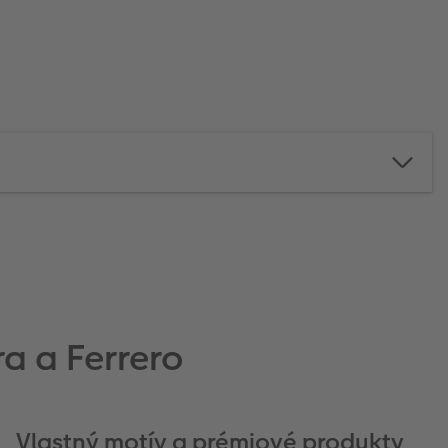
a a Ferrero
Vlastný motív a prémiové produkty