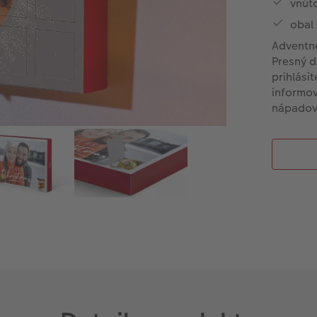
vnút
obal 
Adventné
Presný d
prihlási
informov
nápadov 