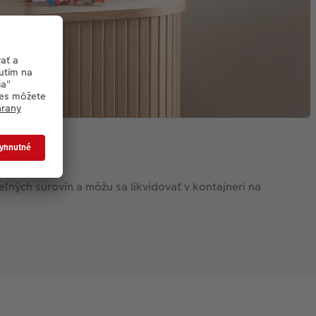
ľných surovín a môžu sa likvidovať v kontajneri na