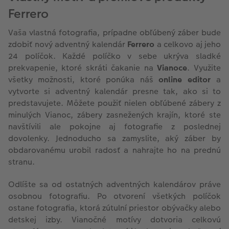
Ferrero
Vaša vlastná fotografia, prípadne obľúbený záber bude
zdobiť nový adventný kalendár
Ferrero
a celkovo aj jeho
24 políčok. Každé políčko v sebe ukrýva sladké
prekvapenie, ktoré skráti čakanie na
Vianoce
. Využite
všetky možnosti, ktoré ponúka náš
online editor
a
vytvorte si adventný kalendár presne tak, ako si to
predstavujete. Môžete použiť nielen obľúbené zábery z
minulých Vianoc, zábery zasnežených krajín, ktoré ste
navštívili ale pokojne aj fotografie z poslednej
dovolenky. Jednoducho sa zamyslite, aký záber by
obdarovanému urobil radosť a nahrajte ho na prednú
stranu.
Odlíšte sa od ostatných adventných kalendárov práve
osobnou fotografiu. Po otvorení všetkých políčok
ostane fotografia, ktorá zútulní priestor obývačky alebo
detskej izby. Vianočné motívy dotvoria celkovú