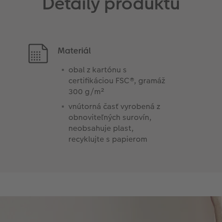
Detaily produktu
Materiál
obal z kartónu s
certifikáciou FSC®, gramáž
300 g/m²
vnútorná časť vyrobená z
obnoviteľných surovín,
neobsahuje plast,
recyklujte s papierom