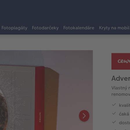
Fotoplagáty
Fotodarčeky
Fotokalendáre
Kryty na mobil
Adven
Vlastný 
renomova
kvali
čaká 
dost