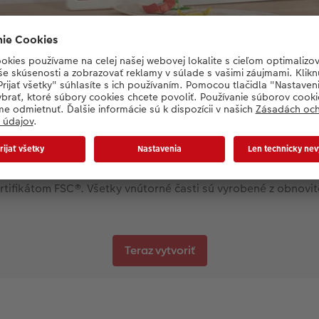
E
ifikátom FSC®. Všetky vnútorné časti sú vyrobené z obnovite
Teraz vytvoriť