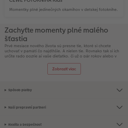
Momentky plné jedinečných okamihov v detskej fotoknihe.
Zachyťte momenty plné malého
šťastia
Prvé mesiace nového života sú presne tie, ktoré si chcete
uchovať v pamäti čo najdlhšie. A nielen tie. Rovnako tak si ich
určite rado pozrie aj vaše dieťatko, či už o pár rokov alebo v
podobe obrázkového leporela. Na všetky dôležité momenty
vášho uzlíka šťastia sme v CEWE mysleli aj my, a preto
Zobraziť viac
ponúkame množstvo skvelých fotoproduktov, ktoré uchovajú
tie najkrajšie spomienky.
Momentky plné jedinečných okamihov vo
fotoknihe
Spôsob platby
Výbornou voľbou, ako spomínané momentky navždy zvečniť je
siahnuť po niektorej z našich
CEWE Fotokníh
. Množstvo
Naši prepravní partneri
rozličných formátov a rozmerov ponúka nevídané možnosti,
ako spomienky štýlovo a vkusne uchovať. Momenty plné
vzájomnej lásky a nehy s vašim bábätkom môžete doplniť
Kvalita a bezpečnosť
dizajnovými prvkami podľa želania. Veľké fotografie celej hrdej