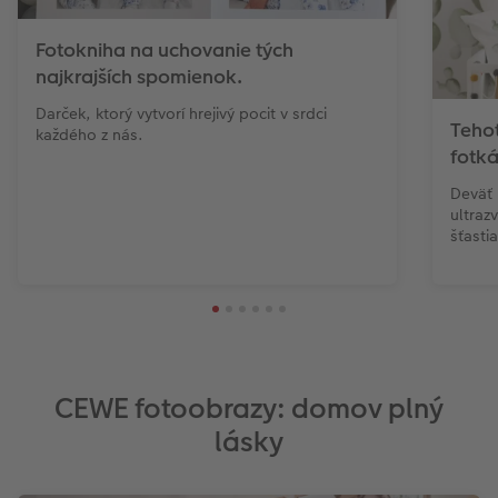
Fotokniha na uchovanie tých
najkrajších spomienok.
Darček, ktorý vytvorí hrejivý pocit v srdci
Teho
každého z nás.
fotk
Deväť 
ultraz
šťasti
CEWE fotoobrazy: domov plný
lásky