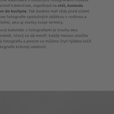
estniť kdekoľvek, napríklad na
stôl, komodu
bo do kuchyne
. Tak budete mať vždy pred očami
sne fotografie spoločných zážitkov s rodinou a
ateľmi, ako aj všetky svoje termíny.
lový kalendár s fotografiami je trochu ako
orámik, ktorý sa dá meniť: každý mesiac otočíte
ú fotografiu a potom sa môžete štyri týždne tešiť
otografie krásnej udalosti.