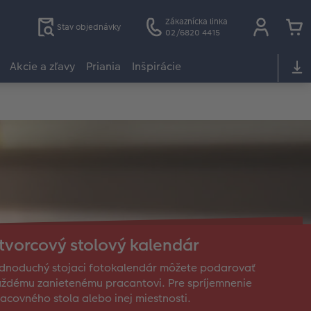
Zákaznícka linka
Stav objednávky
02/6820 4415
Akcie a zľavy
Priania
Inšpirácie
tvorcový stolový kalendár
dnoduchý stojaci fotokalendár môžete podarovať
ždému zanietenému pracantovi. Pre spríjemnenie
acovného stola alebo inej miestnosti.