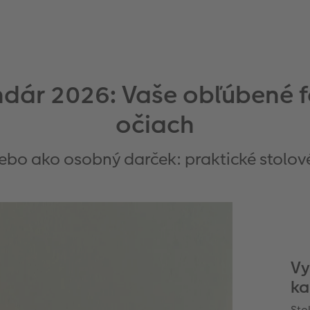
ndár 2026: Vaše obľúbené f
očiach
lebo ako osobný darček: praktické stolov
Vy
ka
Sto