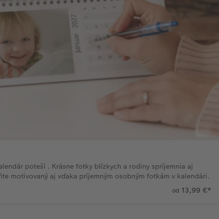
lendár poteší . Krásne fotky blízkych a rodiny spríjemnia aj
ňte motivovaný aj vďaka príjemným osobným fotkám v kalendári.
13,99 €
*
od