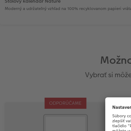
Stolový kalendár Nature
Moderný a udržateľný vzhľad na 100% recyklovanom papieri vrát
Možno
Vybrať si môž
ODPORÚČAME