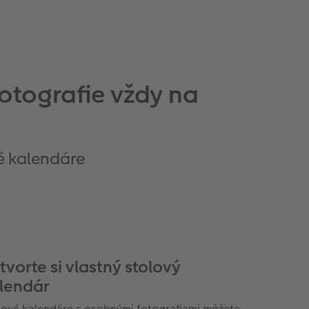
otografie vždy na
é kalendáre
tvorte si vlastný stolový
lendár
lové kalendáre s osobnými fotografiami môžete