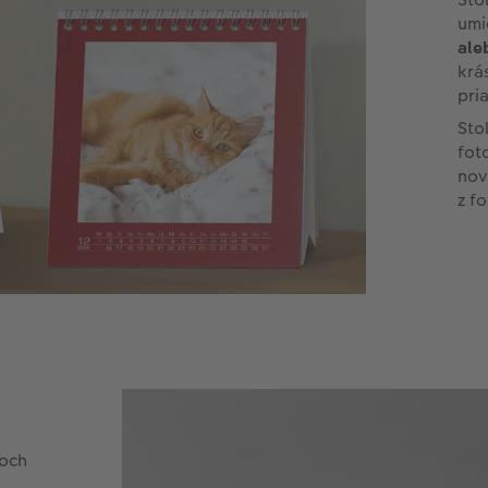
umi
ale
krá
pri
Sto
fot
nov
z f
roch