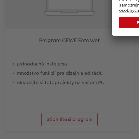
Program CEWE Fotosvet
jednoduchá inštalácia
množstvo funkcií pre dizajn a editáciu
ukladajte si fotoprojekty na vašom PC
Stiahnite si program