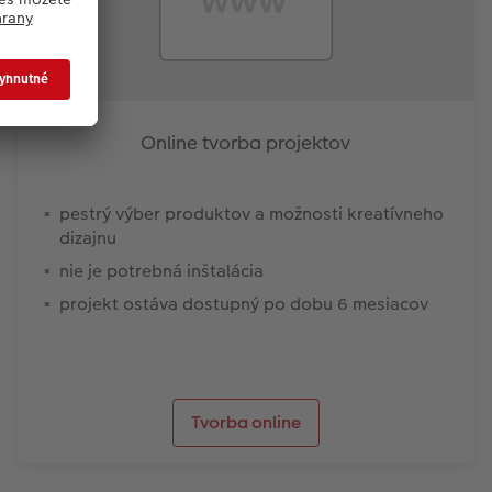
Online tvorba projektov
pestrý výber produktov a možnosti kreatívneho
dizajnu
nie je potrebná inštalácia
projekt ostáva dostupný po dobu 6 mesiacov
Tvorba online