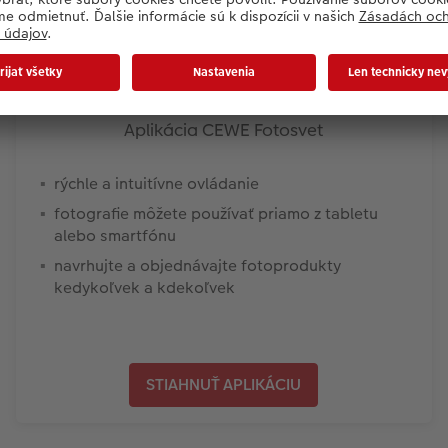
Aplikácia CEWE Fotosvet
rýchle a intuitívne ovládanie
fotografie môžete používať priamo z tabletu
alebo smartfónu
navrhujte a objednávajte fotoprodukty
kedykoľvek a kdekoľvek
STIAHNUŤ APLIKÁCIU