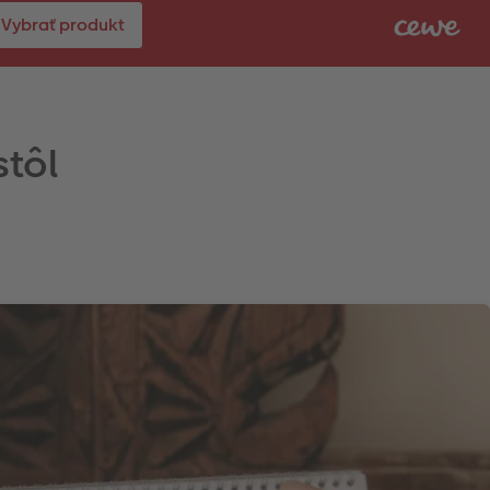
Vybrať produkt
stôl