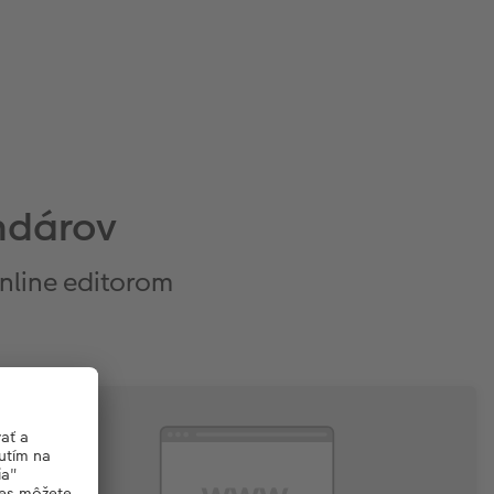
ndárov
nline editorom