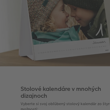
Stolové kalendáre v mnohých
dizajnoch
Vyberte si svoj obľúbený stolový kalendár zo šty
možností: