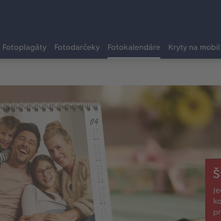
Fotoplagáty
Fotodarčeky
Fotokalendáre
Kryty na mobil
Š
Je
ka
pr