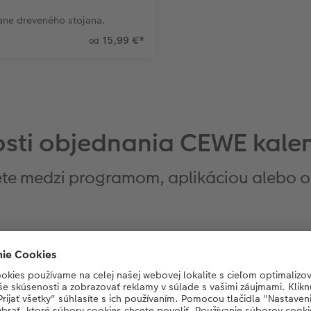
ane dreveného stojana.
15,99 €
*
od
sti objednania CEWE kale
ete medzi programom, aplikáciou alebo o