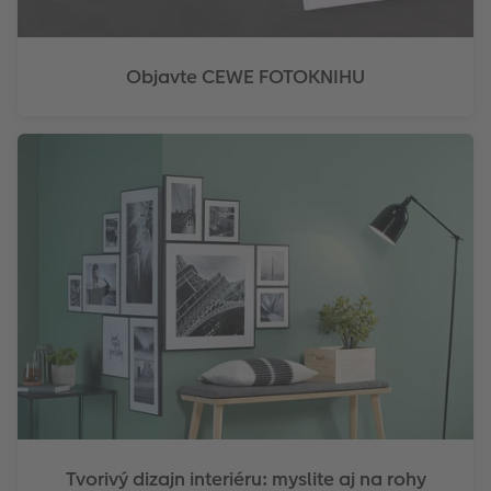
Objavte CEWE FOTOKNIHU
Tvorivý dizajn interiéru: myslite aj na rohy