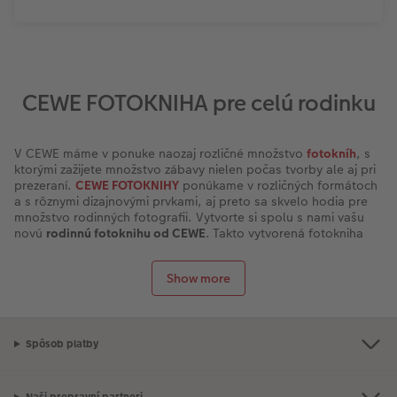
CEWE FOTOKNIHA pre celú rodinku
V CEWE máme v ponuke naozaj rozličné množstvo
fotokníh
, s
ktorými zažijete množstvo zábavy nielen počas tvorby ale aj pri
prezeraní.
CEWE FOTOKNIHY
ponúkame v rozličných formátoch
a s rôznymi dizajnovými prvkami, aj preto sa skvelo hodia pre
množstvo rodinných fotografii. Vytvorte si spolu s nami vašu
novú
rodinnú fotoknihu od CEWE
. Takto vytvorená fotokniha
spríjemní rodinné posedenia, môžete sa pomocou nej neustále
vracať do minulosti alebo ju podarovať ostatným členom
Show more
rodiny ako milý darček a spomienku. Zároveň, pri jej listovaní,
si prídu na svoje aj deti, ktoré takto spoznajú históriu vašej
rodiny.
Rodinný fotoalbum so všetkými spomienkami
Spôsob platby
Vyberajte si z niekoľkých
formátov fotokníh
presne ten, ktorý
najlepšie vyzdvihne všetky vaše rodinné spomienky. Fotokniha
od CEWE poslúži aj ako skvelý
rodinný fotoalbum
, ku ktorému