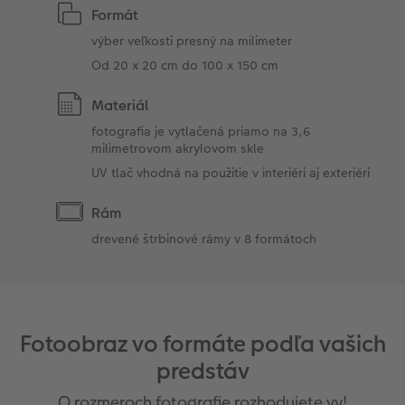
Formát
výber veľkosti presný na milimeter
Od 20 x 20 cm do 100 x 150 cm
Materiál
fotografia je vytlačená priamo na 3,6
milimetrovom akrylovom skle
UV tlač vhodná na použitie v interiéri aj exteriéri
Rám
drevené štrbinové rámy v 8 formátoch
Fotoobraz vo formáte podľa vašich
predstáv
O rozmeroch fotografie rozhodujete vy!