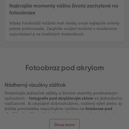
Najkrajšie momenty vášho života zachytené na
fotoobraze
Vďaka fotokoláži môžete mať všetky svoje najlepšie snímky
pekne pohromade. Zaujmite svojimi motívmi v modernom
usporiadaní a na kvalitných materiáloch.
Fotoobraz pod akrylom
Nádherný vizuálny zážitok
Prezentujte jedinečné zážitky a životné okamihy podmanivým
spôsobom -
fotografie pod akrylátovým sklom
sú jednoducho
nadčasové. Aj obyčajné dobrodružstvo, rodinný výlet alebo aj
krátka prechádzka nepochybne vyniknú na
fotobraze pod
akrylátovým sklom
. Vaša fotografia bude umiestnená pod
kvalitným akrylátovým sklom
, čím sa dosiahne požadovaný
hĺbkový efekt fotoobrazu. Nezabudnite si pozrieť aj celú našu
Show more