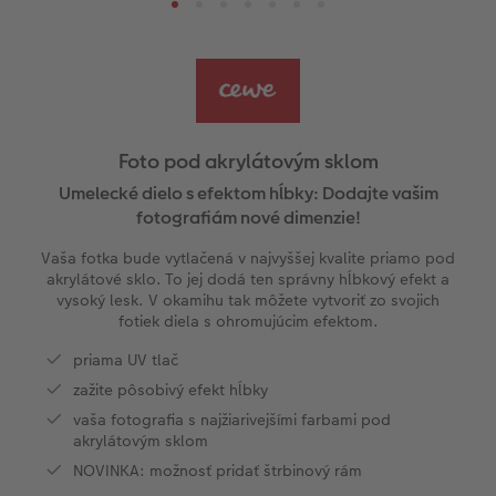
e
Spôsob objednania
Fotografie s dizajnom na počkanie
Little fotografie
hexxas
Fotokoláž k výročiu
Dekorácie
Dizajnové kalendáre
PopGrip
Pohľadnice Klasik
Rodina
l
Panoramatické stránky
Fotopásiky na počkanie
Fotky Nature
Svadobná tabuľa
Plagát premium s vyrezanou fotografiou
Domáci miláčikovia
Novinky
Cardholder
Fotoblahoželanie
Baby
Inšpirácie
Pohľadnice na počkanie
Art printy
Fotokoláž
Hračky
Novinky
Babykarty
Fototipy
Foto pod akrylátovým sklom
Ukážky fotokníh
Fotosety na počkanie
Veľké formáty na fotopapieri
Viacdielny formát
Škola a kancelária
Poďakovanie
Kronika roka
Umelecké dielo s efektom hĺbky: Dodajte vašim
fotografiám nové dimenzie!
Záruka spokojnosti
Viacdielne fotografie na počkanie
Fotobox
Gallery Print
Darčeková krabička
Ďalšie udalosti
Cestovanie
Vaša fotka bude vytlačená v najvyššej kvalite priamo pod
akrylátové sklo. To jej dodá ten správny hĺbkový efekt a
Art Collection
Plagát na počkanie
Novinky
Art printy
Vianočné pohľadnice
DIY
Akrylátové sklo
vysoký lesk. V okamihu tak môžete vytvoriť zo svojich
zadarmo
fotiek diela s ohromujúcim efektom.
Novinky
Koláže na počkanie
Hliníková platňa
CEWE FOTOKNIHA Kids
Fotosúťaže
priama UV tlač
zažite pôsobivý efekt hĺbky
seo-svatebni-fotokniha
Foto na dreve
Novinky
vaša fotografia s najžiarivejšími farbami pod
akrylátovým sklom
Penová platňa
NOVINKA: možnosť pridať štrbinový rám