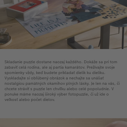
Skladanie puzzle dostane naozaj každého. Dokáže sa pri tom
zabaviť celá rodina, ale aj partia kamarátov. Prežívajte svoje
spomienky vždy, keď budete prikladať dielik ku dieliku.
Vyskladajte si obľúbený obrázok a nechajte sa unášať
nostalgiou pamätných okamihov plných lásky. Je len na vás, či
chcete stráviť s puzzle len chvíľku alebo celé popoludnie. V
ponuke máme naozaj široký výber fotopuzzle, či už ide o
veľkosť alebo počet dielov.