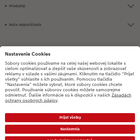
Produkty
Naše odporúčania
Ak máte akékoľvek otázky týkajúce sa produktov alebo objednávok,
neváhajte a zavolajte nám:
02/6820 4415
[Po - Pia: 8:30 - 17:00 h]
* Ceny sú vrátane DPH a bez poplatku za doručenie podľa platného cenníka.
Ceny a dodacie termíny
|
VOP
|
Ochrana osobných údajov
|