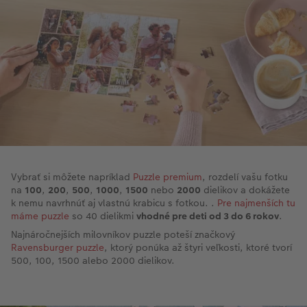
Vybrať si môžete napríklad
Puzzle premium
, rozdelí vašu fotku
na
100
,
200
,
500
,
1000
,
1500
nebo
2000
dielikov a dokážete
k nemu navrhnúť aj vlastnú krabicu s fotkou. .
Pre najmenších tu
máme puzzle
so 40 dielikmi
vhodné pre deti od 3 do 6 rokov
.
Najnáročnejších milovníkov puzzle poteší značkový
Ravensburger puzzle
, ktorý ponúka až štyri veľkosti, ktoré tvorí
500, 100, 1500 alebo 2000 dielikov.