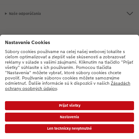
Naše odporúčania
Ak máte akékoľvek otázky týkajúce sa produktov alebo objednávok,
neváhajte a zavolajte nám:
02/6820 4415
[Po - Pia: 8:30 - 17:00 h]
* Ceny sú vrátane DPH a bez poplatku za doručenie podľa platného cenníka.
Ceny a dodacie termíny
|
VOP
|
Ochrana osobných údajov
|