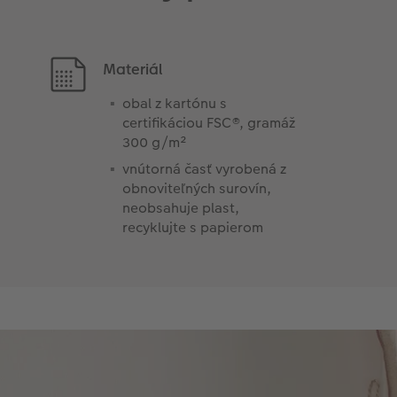
Materiál
obal z kartónu s
certifikáciou FSC®, gramáž
300 g/m²
vnútorná časť vyrobená z
obnoviteľných surovín,
neobsahuje plast,
recyklujte s papierom