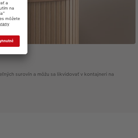
ľných surovín a môžu sa likvidovať v kontajneri na