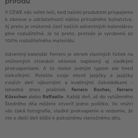
prírodu
V CEWE nás veľmi teší, keď našimi produktmi prispejeme
k obnove a udržateľnosti nášho prírodného bohatstva.
Aj preto je vnútorná časť našich adventných kalendárov
plne rozložiteľná. Je to preto, pretože je vyrobená zo
100% rozložiteľného materiálu.
Adventný kalendár Ferrero je okrem vlastných fotiek na
vnútorných stranách okienok naplnený aj sladkými
prekvapeniami. A to nielen jedným typom ale hneď
niekoľkými. Potešte svoje mlsné jazýčky a jazýčky
svojich detí výbornými a kvalitnými čokoládkami -
lahodná zmes praliniek
Ferrero Rocher, Ferrero
Küsschen
alebo
Raffaello
. Každý deň, až do vytúženého
Štedrého dňa môžete otvoriť jedno políčko. Vo vnútri
vás čaká fotografia, sladké prekvapenie a vedomie, že
ste o ďalší deň bližie k pokojnému vianočnému dňu.