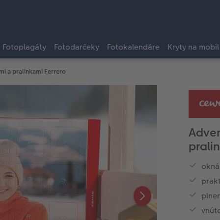
Fotoplagáty
Fotodarčeky
Fotokalendáre
Kryty na mobil
mi a pralinkami Ferrero
Adven
prali
okná 
prakt
plnen
vnút