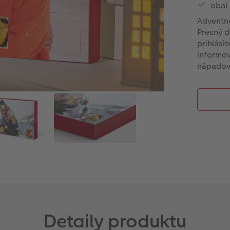
obal 
Adventné
Presný d
prihlási
informov
nápadov 
Detaily produktu