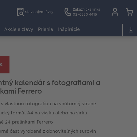
Zákaznícka linka
Stav objednávky
02/6820 4415
Akcie a zľavy
Priania
Inšpirácie
tný kalendár s fotografiami a
nkami Ferrero
s vlastnou fotografiou na vnútornej strane
ický formát A4 na výšku alebo na šírku
é 24 pralinkami Ferrero
orná časť vyrobená z obnoviteľných surovín