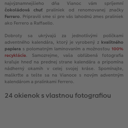
najvýznamnejšieho dňa Vianoc vám spríjemní
čokoládová chuť
praliniek od renomovanej značky
Ferrero
. Pripravili sme si pre vás lahodnú zmes praliniek
ako Ferrero a Raffaello.
Dobroty sa ukrývajú za jednotlivými políčkami
adventného kalendára, ktorý je vyrobený z
kvalitného
papiera
s polomatným laminovaním a možnosťou
100%
recyklácie
. Samozrejme, vaša obľúbená fotografia
kraľuje hneď na prednej strane kalendára a pripomína
nádherný okamih v celej svojej kráse. Spomínajte,
maškrťte a tešte sa na Vianoce s novým adventným
kalendárom a pralinkami Ferrero.
24 okienok s vlastnou fotografiou