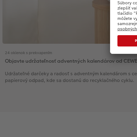
24 okienok s prekvapením
Objavte udržateľnosť adventných kalendárov od CEW
Udržateľné darčeky a radosť s adventným kalendárom s cert
papierový odpad, kde sa dostanú do recyklačného cyklu.