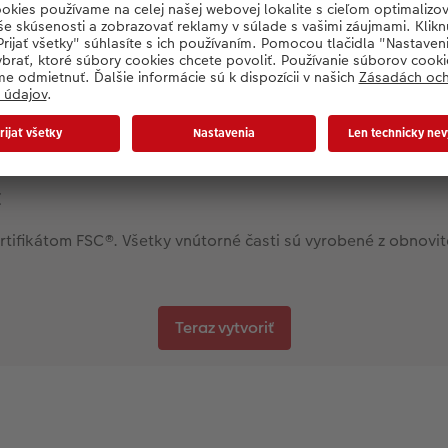
E
ifikátom FSC®. Všetky vnútorné časti sú vyrobené z obnovite
Teraz vytvoriť