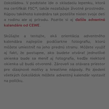
čokoládou. V podstate ide o skladaciu lepenku, ktorá
ma certifikát FSC®, takže nezaťažuje životné prostredie.
Kúpou takéhoto kalednára tak potešíte nielen svoje deti
a rodinu ale aj prírodu. Pozrite si aj
ďalšie adventné
kalendáre od CEWE
.
Skúšajte a testujte, aká orientácia adventného
kalendára najlepšie podčiarkne fotografiu, ktorú
môžete umiestniť na jeho prednú stranu. Môžete využiť
aj fakt, že postupne, ako budete otvárať jednotlivé
okienka bude sa meniť aj fotografia, keďže niektoré
okienka už budú otvorené. Zároveň sa otávara priestor
pre dizajnové motívy a kreatívne nápady. Po zjedení
všetkých čokoládok môžete adventný kalendár vystaviť
na poličku.