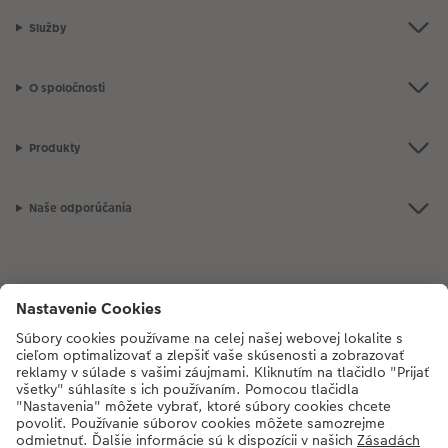
Služby
O spoločnosti
Produkty
Naše odporúčania
Ak máte akékoľvek otázky týkajúce sa produktov alebo objednávok,
neváhajte a zavolajte nám:
02/6820 4415
[Po - Pia: 8:30 - 17:00 h]