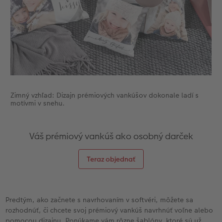
Zimný vzhľad: Dizajn prémiových vankúšov dokonale ladí s
motívmi v snehu.
Váš prémiový vankúš ako osobný darček
Teraz objednať
Predtým, ako začnete s navrhovaním v softvéri, môžete sa
rozhodnúť, či chcete svoj prémiový vankúš navrhnúť voľne alebo
pomocou dizajnu. Ponúkame vám rôzne šablóny, ktoré sú už