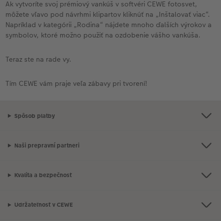
Ak vytvoríte svoj prémiový vankúš v softvéri CEWE fotosvet,
môžete vľavo pod návrhmi klipartov kliknúť na „Inštalovať viac“.
Napríklad v kategórii „Rodina“ nájdete mnoho ďalších výrokov a
symbolov, ktoré možno použiť na ozdobenie vášho vankúša.
Teraz ste na rade vy.
Tím CEWE vám praje veľa zábavy pri tvorení!
Spôsob platby
Naši prepravní partneri
Kvalita a bezpečnosť
Udržateľnosť v CEWE