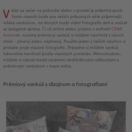
l
Panoramatické stránky
Fotopásiky na počkanie
Fotky Nature
Svadobná tabuľa
Plagát premium s vyrezanou fotografiou
Domáci miláčikovia
Novinky
Cardholder
Fotoblahoželanie
Baby
V
áľať sa večer na pohovke alebo v posteli je príjemný pocit.
Inšpirácie
Pohľadnice na počkanie
Art printy
Fotokoláž
Hračky
Novinky
Babykarty
Fototipy
Tento okamih bude pre vašich príbuzných ešte príjemnejší
vďaka vankúšom, na ktorých budú vidieť fotografie detí a vnúčat
aj láskyplné správy. Či už online alebo priamo v softvéri
CEWE
Ukážky fotokníh
Fotosety na počkanie
Veľké formáty na fotopapieri
Viacdielny formát
Škola a kancelária
Poďakovanie
Kronika roka
fotosvet
: osobný prémiový vankúš si môžete navrhnúť z oboch
strán - plnený alebo neplnený. Použite jeden z našich návrhov a
Záruka spokojnosti
Viacdielne fotografie na počkanie
Fotobox
Gallery Print
Darčeková krabička
Ďalšie udalosti
Cestovanie
pridajte svoje vlastné fotografie. Prípadne si môžete vankúš
ľubovoľne navrhnúť podľa vlastných predstáv. Mimochodom,
Art Collection
Plagát na počkanie
Novinky
Akrylátové sklo
Art printy
Vianočné pohľadnice
DIY
môžete si vybrať medzi siedmimi obdĺžnikovými veľkosťami a
zadarmo
prémiovým vankúšom v tvare srdca.
Novinky
Koláže na počkanie
Hliníková platňa
CEWE FOTOKNIHA Kids
Fotosúťaže
Prémiový vankúš s dizajnom a fotografiami
seo-svatebni-fotokniha
Foto na dreve
Novinky
Penová platňa
Fotopanel
Novinky