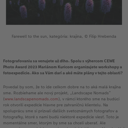
Farewell to the sun, kategória: krajina, © Filip Hrebenda
Fotografovaniu sa venujete už dlho. Spolu s výhercom CEWE
Photo Award 2023 Mariánom Kuricom organizujete workshopy a
fotoexpedície. Ako sa Vám darí a aké máte plány v tejto oblasti?
Povedal by som, že to ide celkom dobre na to aká malá krajina
sme. Rozbiehame ale nový projekt, „Landscape Nomads”
(
www.landscapenomads.com
), v rámci ktorého sme na budúci
rok otvorili expedície hlavne pre zahraničnú klientelu. Na
spoluprácu sme si prizvali ďalších svetoznámych fotografov a
fotografky, ktoré s nami budú niektoré expedície viesť. Toto je
momentálne smer, ktorým by sme sa chceli uberať. Ale