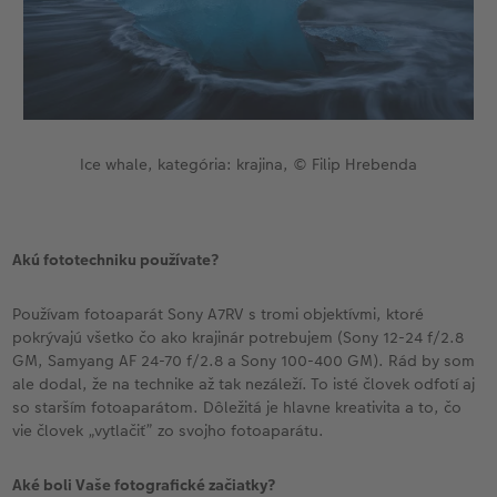
Ice whale, kategória: krajina, © Filip Hrebenda
Akú fototechniku používate?
Používam fotoaparát Sony A7RV s tromi objektívmi, ktoré
pokrývajú všetko čo ako krajinár potrebujem (Sony 12-24 f/2.8
GM, Samyang AF 24-70 f/2.8 a Sony 100-400 GM). Rád by som
ale dodal, že na technike až tak nezáleží. To isté človek odfotí aj
so starším fotoaparátom. Dôležitá je hlavne kreativita a to, čo
vie človek „vytlačiť” zo svojho fotoaparátu.
Aké boli Vaše fotografické začiatky?