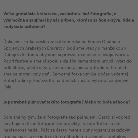
Veľká gratulácia k víťazstvu, zaslúžite si ho! Fotografia je
výnimočná a zaujímal by nás príbeh, ktorý sa za ňou skrýva. Kde a
kedy bola odfotená?
Ďakujem. Fotka vznikla začiatkom roka na hranici Ománu a
Spojených Arabských Emirátov. Boli sme vtedy s manželkou v
Dubaji kvôli tomu aby som si prevzal ocenenie za svoju tvorbu.
Popri festivale sme si spolu s ďalším kamarátom urobili výlet do
odľahlejšej púšte s tým, že možno aj niečo odfotíme. Po púšti
sme sa motali celý deň. Samotná fotka vznikla počas večernej
zlatej hodinky, keď svetlo na dunách začalo vytvárať zaujímavé
línie.
Je potrebné plánovať takúto fotografiu? Alebo to bola náhoda?
Som známy tým, že si fotografie rád plánujem. Často si vopred
navrhujem rôzne fotografické projekty. Takáto fotka sa ale
naplánovať nedá. Púšť sa často mení a duny vyzerajú zakaždým
trochu inak, takže je to skôr o náhode a o všímaní si detailov.