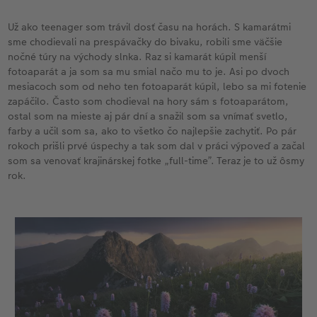
Už ako teenager som trávil dosť času na horách. S kamarátmi
sme chodievali na prespávačky do bivaku, robili sme väčšie
nočné túry na východy slnka. Raz si kamarát kúpil menší
fotoaparát a ja som sa mu smial načo mu to je. Asi po dvoch
mesiacoch som od neho ten fotoaparát kúpil, lebo sa mi fotenie
zapáčilo. Často som chodieval na hory sám s fotoaparátom,
ostal som na mieste aj pár dní a snažil som sa vnímať svetlo,
farby a učil som sa, ako to všetko čo najlepšie zachytiť. Po pár
rokoch prišli prvé úspechy a tak som dal v práci výpoveď a začal
som sa venovať krajinárskej fotke „full-time”. Teraz je to už ôsmy
rok.