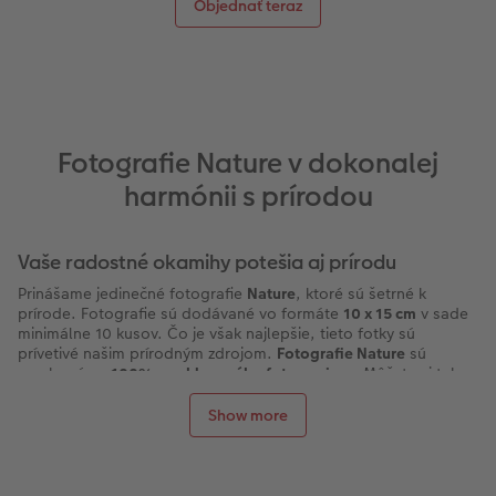
Objednať teraz
Fotografie Nature v dokonalej
harmónii s prírodou
Vaše radostné okamihy potešia aj prírodu
Prinášame jedinečné fotografie
Nature
, ktoré sú šetrné k
prírode. Fotografie sú dodávané vo formáte
10 x 15 cm
v sade
minimálne 10 kusov. Čo je však najlepšie, tieto fotky sú
prívetivé našim prírodným zdrojom.
Fotografie Nature
sú
vyrobené zo
100% recyklovaného fotopapiera
. Môžete si tak
byť 100% istý, že takto vytvorené fotografie prinesú radosť
nielen vám ale aj prírode naokolo. Recyklovaný papier, ktorý
Show more
používame v CEWE pri výrobe fotografií Nature, má certifikát
Blue Angel
a vynikajúci
matný vzhľad
. Vychutnajte si obľúbené
okamihy s rodinou, neopakovateľné snímky z rodinných
dovoleniek alebo si vytlačte zábery z každodenných udalostí vo