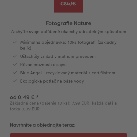
l
Panoramatické stránky
Fotopásiky na počkanie
Svadobná tabuľa
Plagát premium s vyrezanou fotografiou
Domáci miláčikovia
Novinky
Cardholder
Fotoblahoželanie
Baby
Fotky Nature
Inšpirácie
Pohľadnice na počkanie
Art printy
Fotokoláž
Hračky
Novinky
Babykarty
Fototipy
Fotografie Nature
Ukážky fotokníh
Fotosety na počkanie
Veľké formáty na fotopapieri
Viacdielny formát
Škola a kancelária
Poďakovanie
Kronika roka
Zachyťte svoje obľúbené okamihy udržateľným spôsobom
Minimálna objednávka: 10ks fotografií (základný
Záruka spokojnosti
Viacdielne fotografie na počkanie
Fotobox
Gallery Print
Darčeková krabička
Ďalšie udalosti
Cestovanie
balík)
Ušľachtilý vzhľad v matnom prevedení
Art Collection
Plagát na počkanie
Novinky
Akrylátové sklo
Art printy
Vianočné pohľadnice
DIY
Rôzne možnosti dizajnu
zadarmo
Blue Angel - recyklovaný materiál s certifikátom
Novinky
Koláže na počkanie
Hliníková platňa
CEWE FOTOKNIHA Kids
Fotosúťaže
Ekologická potlač na báze vody
seo-svatebni-fotokniha
Foto na dreve
Novinky
od 0,49 €
*
Základná cena (balenie 10 ks): 7,99 EUR, každá ďalšia
Penová platňa
fotka 0,39 EUR
Fotopanel
Navrhnite a objednajte teraz:
Novinky